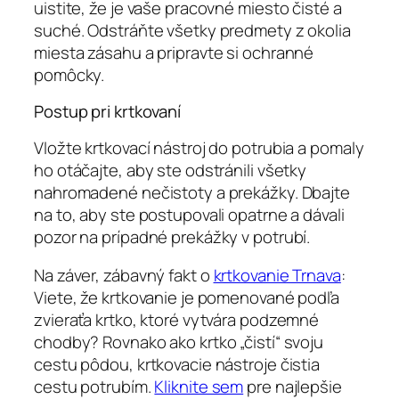
uistite, že je vaše pracovné miesto čisté a
suché. Odstráňte všetky predmety z okolia
miesta zásahu a pripravte si ochranné
pomôcky.
Postup pri krtkovaní
Vložte krtkovací nástroj do potrubia a pomaly
ho otáčajte, aby ste odstránili všetky
nahromadené nečistoty a prekážky. Dbajte
na to, aby ste postupovali opatrne a dávali
pozor na prípadné prekážky v potrubí.
Na záver, zábavný fakt o
krtkovanie Trnava
:
Viete, že krtkovanie je pomenované podľa
zvieraťa krtko, ktoré vytvára podzemné
chodby? Rovnako ako krtko „čistí“ svoju
cestu pôdou, krtkovacie nástroje čistia
cestu potrubím.
Kliknite sem
pre najlepšie