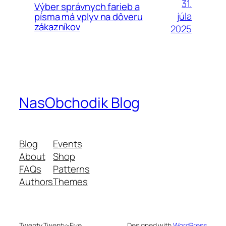
31.
Výber správnych farieb a
júla
písma má vplyv na dôveru
zákazníkov
2025
NasObchodik Blog
Blog
Events
About
Shop
FAQs
Patterns
Authors
Themes
Twenty Twenty-Five
Designed with
WordPress