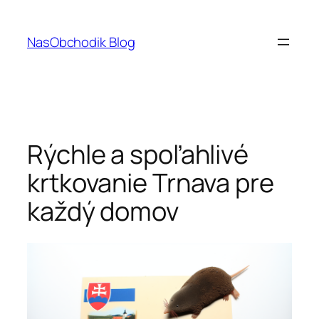
Prejsť
na
NasObchodik Blog
obsah
Rýchle a spoľahlivé
krtkovanie Trnava pre
každý domov