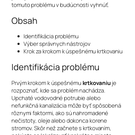
tomuto problému v budúcnosti vyhnúť.
Obsah
Identifikácia problému
Výber správnych nástrojov
Krok za krokom k úspešnému krtkovaniu
Identifikácia problému
Prvým krokom k úspešnému
krtkovaniu
je
rozpoznať, kde sa problém nachádza.
Upchaté vodovodné potrubie alebo
nefunkčná kanalizácia môže byť spôsobená
rôznymi faktormi, ako sú nahromadené
nečistoty, oleje alebo dokonca korene
stromov. Skôr než začnete s krtkovaním,