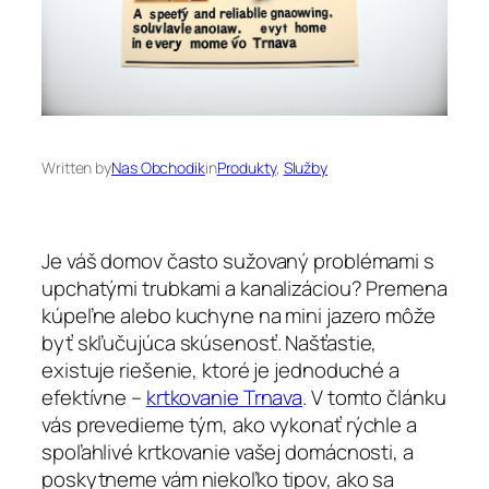
Written by
Nas Obchodik
in
Produkty
, 
Služby
Je váš domov často sužovaný problémami s
upchatými trubkami a kanalizáciou? Premena
kúpeľne alebo kuchyne na mini jazero môže
byť skľučujúca skúsenosť. Našťastie,
existuje riešenie, ktoré je jednoduché a
efektívne –
krtkovanie Trnava
. V tomto článku
vás prevedieme tým, ako vykonať rýchle a
spoľahlivé krtkovanie vašej domácnosti, a
poskytneme vám niekoľko tipov, ako sa