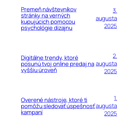
Premeň návštevníkov
3.
stránky na verných
augusta
kupujúcich pomocou
2025
psychológie dizajnu
2.
Digitálne trendy, ktoré
augusta
posunú tvoj online predaj na
vyššiu úroveň
2025
1.
Overené nástroje, ktoré ti
augusta
pomôžu sledovať úspešnosť
kampaní
2025