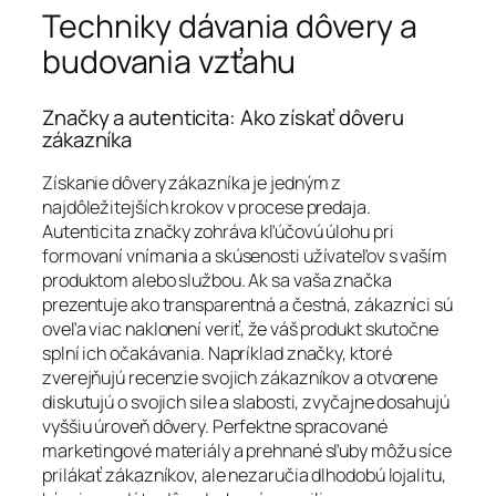
Techniky dávania dôvery a
budovania vzťahu
Značky a autenticita: Ako získať dôveru
zákazníka
Získanie dôvery zákazníka je jedným z
najdôležitejších krokov v procese predaja.
Autenticita značky zohráva kľúčovú úlohu pri
formovaní vnímania a skúsenosti užívateľov s vaším
produktom alebo službou. Ak sa vaša značka
prezentuje ako transparentná a čestná, zákazníci sú
oveľa viac naklonení veriť, že váš produkt skutočne
splní ich očakávania. Napríklad značky, ktoré
zverejňujú recenzie svojich zákazníkov a otvorene
diskutujú o svojich sile a slabosti, zvyčajne dosahujú
vyššiu úroveň dôvery. Perfektne spracované
marketingové materiály a prehnané sľuby môžu síce
prilákať zákazníkov, ale nezaručia dlhodobú lojalitu,