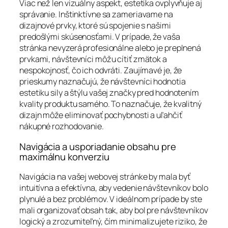
Viac než len vizuálny aspekt, estetika ovplyvňuje aj
správanie. Inštinktívne sa zameriavame na
dizajnové prvky, ktoré sú spojenie s našimi
predošlými skúsenosťami. V prípade, že vaša
stránka nevyzerá profesionálne alebo je preplnená
prvkami, návštevníci môžu cítiť zmätok a
nespokojnosť, čo ich odvráti. Zaujímavé je, že
prieskumy naznačujú, že návštevníci hodnotia
estetiku sily a štýlu vašej značky pred hodnotením
kvality produktu samého. To naznačuje, že kvalitný
dizajn môže eliminovať pochybnosti a uľahčiť
nákupné rozhodovanie.
Navigácia a usporiadanie obsahu pre
maximálnu konverziu
Navigácia na vašej webovej stránke by mala byť
intuitívna a efektívna, aby vedenie návštevníkov bolo
plynulé a bez problémov. V ideálnom prípade by ste
mali organizovať obsah tak, aby bol pre návštevníkov
logický a zrozumiteľný, čím minimalizujete riziko, že