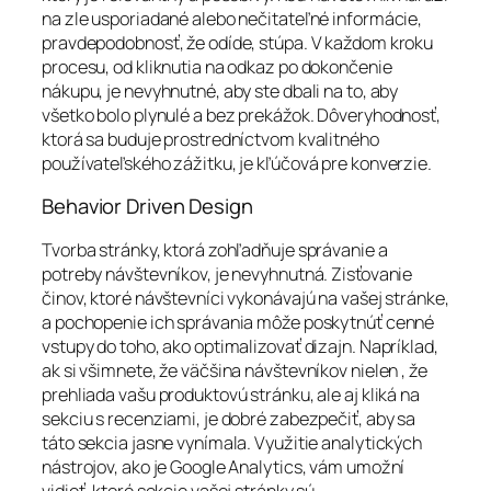
na zle usporiadané alebo nečitateľné informácie,
pravdepodobnosť, že odíde, stúpa. V každom kroku
procesu, od kliknutia na odkaz po dokončenie
nákupu, je nevyhnutné, aby ste dbali na to, aby
všetko bolo plynulé a bez prekážok. Dôveryhodnosť,
ktorá sa buduje prostredníctvom kvalitného
používateľského zážitku, je kľúčová pre konverzie.
Behavior Driven Design
Tvorba stránky, ktorá zohľadňuje správanie a
potreby návštevníkov, je nevyhnutná. Zisťovanie
činov, ktoré návštevníci vykonávajú na vašej stránke,
a pochopenie ich správania môže poskytnúť cenné
vstupy do toho, ako optimalizovať dizajn. Napríklad,
ak si všimnete, že väčšina návštevníkov nielen , že
prehliada vašu produktovú stránku, ale aj kliká na
sekciu s recenziami, je dobré zabezpečiť, aby sa
táto sekcia jasne vynímala. Využitie analytických
nástrojov, ako je Google Analytics, vám umožní
vidieť, ktoré sekcie vašej stránky sú