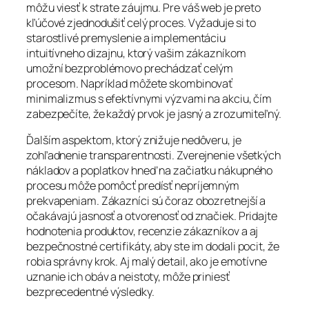
môžu viesť k strate záujmu. Pre váš web je preto
kľúčové zjednodušiť celý proces. Vyžaduje si to
starostlivé premyslenie a implementáciu
intuitívneho dizajnu, ktorý vašim zákazníkom
umožní bezproblémovo prechádzať celým
procesom. Napríklad môžete skombinovať
minimalizmus s efektívnymi výzvami na akciu, čím
zabezpečíte, že každý prvok je jasný a zrozumiteľný.
Ďalším aspektom, ktorý znižuje nedôveru, je
zohľadnenie transparentnosti. Zverejnenie všetkých
nákladov a poplatkov hneď na začiatku nákupného
procesu môže pomôcť predísť nepríjemným
prekvapeniam. Zákazníci sú čoraz obozretnejší a
očakávajú jasnosť a otvorenosť od značiek. Pridajte
hodnotenia produktov, recenzie zákazníkov a aj
bezpečnostné certifikáty, aby ste im dodali pocit, že
robia správny krok. Aj malý detail, ako je emotívne
uznanie ich obáv a neistoty, môže priniesť
bezprecedentné výsledky.