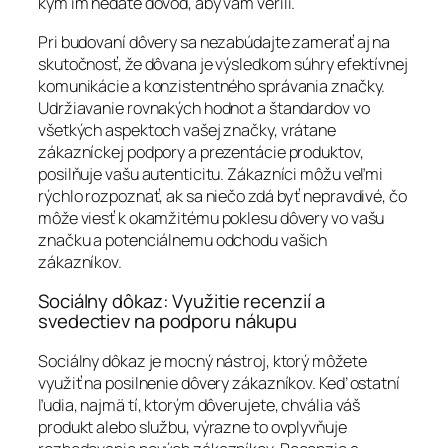
kým im nedáte dôvod, aby vám verili.
Pri budovaní dôvery sa nezabúdajte zamerať aj na
skutočnosť, že dôvana je výsledkom súhry efektívnej
komunikácie a konzistentného správania značky.
Udržiavanie rovnakých hodnot a štandardov vo
všetkých aspektoch vašej značky, vrátane
zákazníckej podpory a prezentácie produktov,
posilňuje vašu autenticitu. Zákazníci môžu veľmi
rýchlo rozpoznať, ak sa niečo zdá byť nepravdivé, čo
môže viesť k okamžitému poklesu dôvery vo vašu
značku a potenciálnemu odchodu vašich
zákazníkov.
Sociálny dôkaz: Využitie recenzií a
svedectiev na podporu nákupu
Sociálny dôkaz je mocný nástroj, ktorý môžete
využiť na posilnenie dôvery zákazníkov. Keď ostatní
ľudia, najmä tí, ktorým dôverujete, chvália váš
produkt alebo službu, výrazne to ovplyvňuje