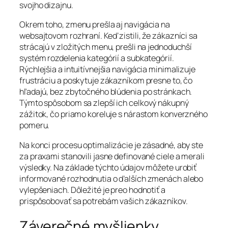
svojho dizajnu.
Okrem toho, zmenu prešla aj navigácia na
websajtovom rozhraní. Keď zistili, že zákazníci sa
strácajú v zložitých menu, prešli na jednoduchší
systém rozdelenia kategórií a subkategórií.
Rýchlejšia a intuitívnejšia navigácia minimalizuje
frustráciu a poskytuje zákazníkom presne to, čo
hľadajú, bez zbytočného blúdenia po stránkach.
Týmto spôsobom sa zlepší ich celkový nákupný
zážitok, čo priamo koreluje s nárastom konverzného
pomeru.
Na konci procesu optimalizácie je zásadné, aby ste
za praxami stanovili jasne definované ciele a merali
výsledky. Na základe týchto údajov môžete urobiť
informované rozhodnutia o ďalších zmenách alebo
vylepšeniach. Dôležité je preo hodnotiť a
prispôsobovať sa potrebám vašich zákazníkov.
Záverečné myšlienky