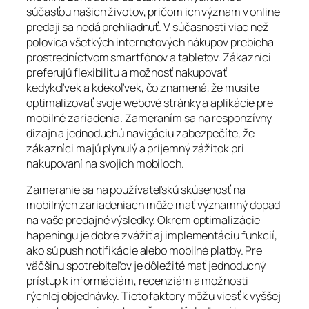
súčasťou našich životov, pričom ich význam v online
predaji sa nedá prehliadnuť. V súčasnosti viac než
polovica všetkých internetových nákupov prebieha
prostredníctvom smartfónov a tabletov. Zákazníci
preferujú flexibilitu a možnosť nakupovať
kedykoľvek a kdekoľvek, čo znamená, že musíte
optimalizovať svoje webové stránky a aplikácie pre
mobilné zariadenia. Zameraním sa na responzívny
dizajn a jednoduchú navigáciu zabezpečíte, že
zákazníci majú plynulý a príjemný zážitok pri
nakupovaní na svojich mobiloch.
Zameranie sa na používateľskú skúsenosť na
mobilných zariadeniach môže mať významný dopad
na vaše predajné výsledky. Okrem optimalizácie
hapeningu je dobré zvážiť aj implementáciu funkcií,
ako sú push notifikácie alebo mobilné platby. Pre
väčšinu spotrebiteľov je dôležité mať jednoduchý
prístup k informáciám, recenziám a možnosti
rýchlej objednávky. Tieto faktory môžu viesť k vyššej