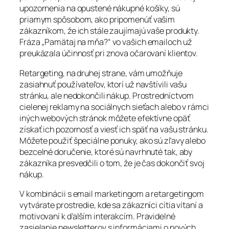
upozornenia na opustené nákupné košíky, sú
priamym spôsobom, ako pripomenúť vašim
zákazníkom, že ich stále zaujímajú vaše produkty.
Fráza „Pamätaj na mňa?“ vo vašich emailoch už
preukázala účinnosť pri znova očarovaní klientov.
Retargeting, na druhej strane, vám umožňuje
zasiahnuť používateľov, ktorí už navštívili vašu
stránku, ale nedokončili nákup. Prostredníctvom
cielenej reklamy na sociálnych sieťach alebo v rámci
iných webových stránok môžete efektívne opäť
získať ich pozornosť a viesť ich späť na vašu stránku.
Môžete použiť špeciálne ponuky, ako sú zľavy alebo
bezcelné doručenie, ktoré sú navrhnuté tak, aby
zákazníka presvedčili o tom, že je čas dokončiť svoj
nákup.
V kombinácii s email marketingom a retargetingom
vytvárate prostredie, kde sa zákazníci cítia vítaní a
motivovaní k ďalším interakcím. Pravidelné
zasielanie newsletterov s informáciami o nových