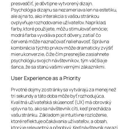
presvedčiť, je dôvtipne vytvorený dizajn.
Psychológia dizajnu sa nezameriava len na estetiku,
ale aj na to, ako interakcia s vašou stránkou
ovplyvňuje rozhodovanie užívateľov. Napríklad,
farby, ktoré použijete, môžu stimulovať emócie;
modrá farba vyvoláva pocit dôvery, zatiaľ čo
červená môže naznačovať naliehavosť. Správna
kombinácia týchto prvkov môže dramaticky zvýšiť
mieru konverzie, čiže čím presnejšie zasiahnete
psychológiu svojich návštevníkov, tým väčšia je
šanca, že sa stanú vašimi vernými zákazníkmi.
User Experience as a Priority
Prvotné dojmy zo stránky sa vytvárajú za menej než
tri sekundy a táto doba môže byť rozhodujúca.
Kvalitná užívateľská skúsenosť (UX) má obrovský
vplyv na to, ako sa návštevník cíti, keď prechádza
vašu stránku. Základom je intuitívne rozloženie,
ktoré reflektuje očakávania užívateľov, a obsah,
ktorý je relevantný a pôsobivý. Keď návštevník narazí