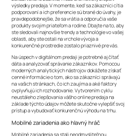
výsledky predaja. V momente, keď sa zákazníci cítia
podporovaní a ich preferencie sú brané do úvahy, je
pravdepodobnejšie, že sa vrátia a odporučia vaše
produkty svojim priateľom a rodine. Dbajte na to, aby
ste sledovali najnovšie trendy a technológie vo vašej
oblasti, aby ste ostali na vrchole vývoja a
konkurenčné prostredie zostalo priaznivé pre vás.
Na úspech v digitálnom predaji je potrebné aj čítať
dáta a analyzovať správanie zákazníkov. Pomocou
moderných analytických nástrojov dokážete získať
cenné informácie o tom, ako sa zákazníci správajú
na vašich stránkach, čo ich zaujíma a aké faktory
ovplyvňujú ich rozhodovanie. Vytvorením cyklu
neustáleho zlepšovania vášho online predaja na
základe týchto údajov môžete skutočne vylepšiť svoj
prístup a vybudovať konkurenčnú výhodu na trhu.
Mobilné zariadenia ako hlavný hráč
Mobilné zariadenia sa stali neodmysliteľnou