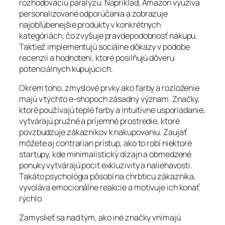
rozhodovaciu paralýzu. Napríklad, Amazon využíva
personalizované odporúčania a zobrazuje
najobľúbenejšie produkty v konkrétnych
kategóriách, čo zvyšuje pravdepodobnosť nákupu.
Taktiež implementujú sociálne dôkazy v podobe
recenzií a hodnotení, ktoré posilňujú dôveru
potenciálnych kupujúcich.
Okrem toho, zmyslové prvky ako farby a rozloženie
majú v týchto e-shopoch zásadný význam. Značky,
ktoré používajú teplé farby a intuitívne usporiadanie,
vytvárajú pružné a príjemné prostredie, ktoré
povzbudzuje zákazníkov k nakupovaniu. Zaujať
môžete aj contrarian prístup, ako to robí niektoré
startupy, kde minimalistický dizajn a obmedzené
ponuky vytvárajú pocit exkluzivity a naliehavosti.
Takáto psychológia pôsobí na chrbticu zákazníka,
vyvoláva emocionálne reakcie a motivuje ich konať
rýchlo.
Zamyslieť sa nad tým, ako iné značky vnímajú