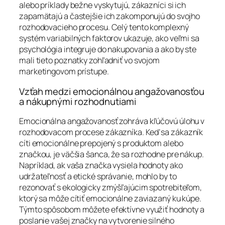
alebo príklady bežne vyskytujú, zákazníci si ich
zapamätajú a častejšie ich zakomponujú do svojho
rozhodovacieho procesu. Celý tento komplexný
systém variabilných faktorov ukazuje, ako veľmi sa
psychológia integruje do nakupovania a ako by ste
mali tieto poznatky zohľadniť vo svojom
marketingovom prístupe.
Vzťah medzi emocionálnou angažovanosťou
a nákupnými rozhodnutiami
Emocionálna angažovanosť zohráva kľúčovú úlohu v
rozhodovacom procese zákazníka. Keď sa zákazník
cíti emocionálne prepojený s produktom alebo
značkou, je väčšia šanca, že sa rozhodne pre nákup.
Napríklad, ak vaša značka vysiela hodnoty ako
udržateľnosť a etické správanie, mohlo by to
rezonovať s ekologicky zmýšľajúcim spotrebiteľom,
ktorý sa môže cítiť emocionálne zaviazaný ku kúpe.
Týmto spôsobom môžete efektívne využiť hodnoty a
poslanie vašej značky na vytvorenie silného