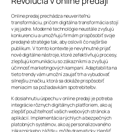
Revolúcia v online predaji
Online predaj prechádza neuveriteľnú
transformáciu, pričom digitálna transformácia stojí
v jej jadre. Moderné technológie neustále zvyšujú
konkurenciu a umožňujú firmám prispôsobiť svoje
predajné stratégie tak, aby oslovili čo najširšie
publikum. V tomto kontexte je nevyhnutné prijať
nové digitálne nástroje, ktoré zefektívňujú procesy,
zlepšujú komunikáciu so zákazníkmi a zvyšujú
účinnosť marketingových kampaní. Adaptabilita na
tieto trendy vám umožní zaujať trh a vybudovať
silnejšiu značku, ktorá sa dokáže prispôsobiť
meniacim sa požiadavkám spotrebiteľov.
K dosiahnutiu úspechu v online predaji je potreba
integrácie rôznych digitálnych platforiem, ako aj
zlepšiť použiteľnosť vašich webových stránok a
aplikácií. Implementácia rýchlych a bezpečných
platobných systémov, ako aj personalizovaného
zákazníckeho zážitku, môže dramaticky zlepšiť