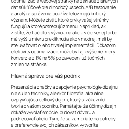
optimalizácia webovej stránky na základe získaných
dát sú kľúčové pre dlhodobý úspech. A/B testovanie
a analýza správania používateľov majú kritický
význam. Môžete zistiť, ktoré prvky vašej stránky
fungujú a ktoré potrebujú zmenu. Napríklad, ak
zistíte, že tlačidlo s výzvou na akciu v červenej farbe
má vyššiu mieru prekliknutia ako v modrej, mali by
ste uvažovať o jeho trvalej implementácii. Dôkazom
efektivity optimalizácie môže byť aj zvýšenie miery
konverzie z 1% na 5% po zavedení užitočných
zmien na stránke.
Hlavná správa pre váš podnik
Prezentácia značky a zapojenie psychológie dizajnu
nie sú len techniky, ale skôr filozofia, aktuálne
ovplyvňujúca celkový dojem, ktorý si zákazníci
tvoria o vašom podniku. Pamätajte, že účinný dizajn
dokáže vyvolať emócie, budovať dôveru a
podnecovať akciu. Tým, že sa zameriate na potreby
a preferencie svojich zákazníkov, vytvoríte