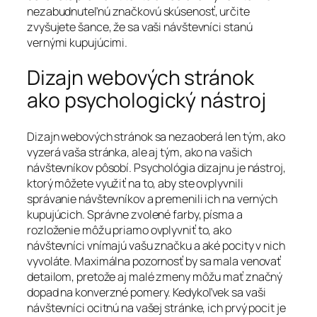
nezabudnuteľnú značkovú skúsenosť, určite
zvyšujete šance, že sa vaši návštevníci stanú
vernými kupujúcimi.
Dizajn webových stránok
ako psychologický nástroj
Dizajn webových stránok sa nezaoberá len tým, ako
vyzerá vaša stránka, ale aj tým, ako na vašich
návštevníkov pôsobí. Psychológia dizajnu je nástroj,
ktorý môžete využiť na to, aby ste ovplyvnili
správanie návštevníkov a premenili ich na verných
kupujúcich. Správne zvolené farby, písma a
rozloženie môžu priamo ovplyvniť to, ako
návštevníci vnímajú vašu značku a aké pocity v nich
vyvoláte. Maximálna pozornosť by sa mala venovať
detailom, pretože aj malé zmeny môžu mať značný
dopad na konverzné pomery. Kedykoľvek sa vaši
návštevníci ocitnú na vašej stránke, ich prvý pocit je