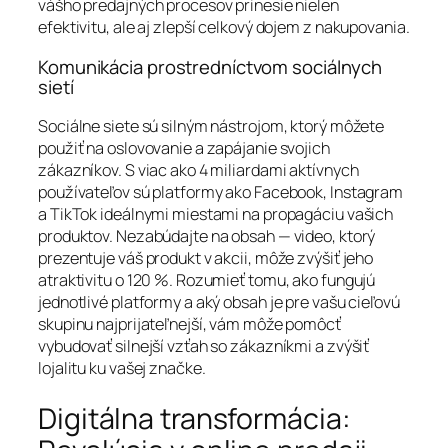
vášho predajných procesov prinesie nielen
efektivitu, ale aj zlepší celkový dojem z nakupovania.
Komunikácia prostredníctvom sociálnych
sietí
Sociálne siete sú silným nástrojom, ktorý môžete
použiť na oslovovanie a zapájanie svojich
zákazníkov. S viac ako 4 miliardami aktívnych
používateľov sú platformy ako Facebook, Instagram
a TikTok ideálnymi miestami na propagáciu vašich
produktov. Nezabúdajte na obsah — video, ktorý
prezentuje váš produkt v akcii, môže zvýšiť jeho
atraktivitu o 120 %. Rozumieť tomu, ako fungujú
jednotlivé platformy a aký obsah je pre vašu cieľovú
skupinu najprijateľnejší, vám môže pomôcť
vybudovať silnejší vzťah so zákazníkmi a zvýšiť
lojalitu ku vašej značke.
Digitálna transformácia: