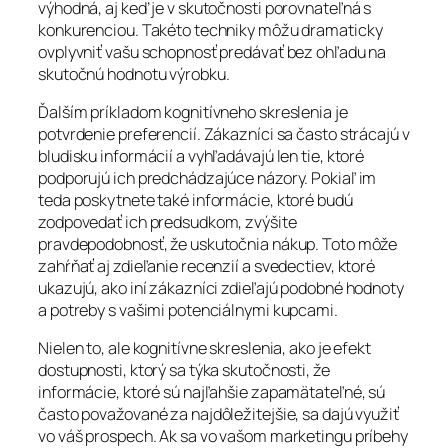
výhodná, aj keď je v skutočnosti porovnateľná s
konkurenciou. Takéto techniky môžu dramaticky
ovplyvniť vašu schopnosť predávať bez ohľadu na
skutočnú hodnotu výrobku.
Ďalším príkladom kognitívneho skreslenia je
potvrdenie preferencií. Zákazníci sa často strácajú v
bludisku informácií a vyhľadávajú len tie, ktoré
podporujú ich predchádzajúce názory. Pokiaľ im
teda poskytnete také informácie, ktoré budú
zodpovedať ich predsudkom, zvýšite
pravdepodobnosť, že uskutočnia nákup. Toto môže
zahŕňať aj zdieľanie recenzií a svedectiev, ktoré
ukazujú, ako iní zákazníci zdieľajú podobné hodnoty
a potreby s vašimi potenciálnymi kupcami.
Nielen to, ale kognitívne skreslenia, ako je efekt
dostupnosti, ktorý sa týka skutočnosti, že
informácie, ktoré sú najľahšie zapamätateľné, sú
často považované za najdôležitejšie, sa dajú využiť
vo váš prospech. Ak sa vo vašom marketingu príbehy