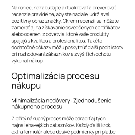
Nakoniec, nezabúdajte aktualizovať a preverovať
recenzie pravidelne, aby ste naďalej udržiavali
pozitívny obraz značky. Okrem recenzií sa môžete
zamerať aj na získavanie osvedčených certifikátov
alebo ocenení z odvetvia, ktoré vaše produkty
spájajú s kvalitou a profesionalitou. Takéto
dodatočné dôkazy môžu poskytnúť ďalší pocit istoty
pri rozhodovaní zákazníkov a zvýšiť ich ochotu
vykonať nákup.
Optimalizácia procesu
nákupu
Minimalizácia nedôvery: Zjednodušenie
nákupného procesu
Zložitý nákupný proces môže odradiť aj tých
najnaliehavejších zákazníkov. Každý ďalší krok,
extra formulár alebo desivé podmienky pri platbe