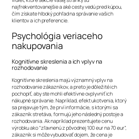
najfrekventovanejšie a aké cesty vedú pred kúpou,
čím získate hlboký pohľad na správanie vašich
klientov a ich preferencie.
Psychológia veriaceho
nakupovania
Kognitívne skreslenia a ich vplyv na
rozhodovanie
Kognitívne skreslenia majú významný vplyv na
rozhodovanie zákazníkov, a preto je dôležité ich
pochopiť, aby ste mohli efektívne ovplyvniť ich
nákupné správanie. Napríklad, efekt ukotvenia, ktorý
sa prejavuje tým, že prví informácie, s ktorými sa
zákazník stretáva, formujú jeho následný postoje a
rozhodovania. Ak napríklad prezentujete cenu
výrobku ako “zľavnenú z pôvodnej 100 eur na 70 eur”,
zákazník si môže vybudovať dojem, že cena je