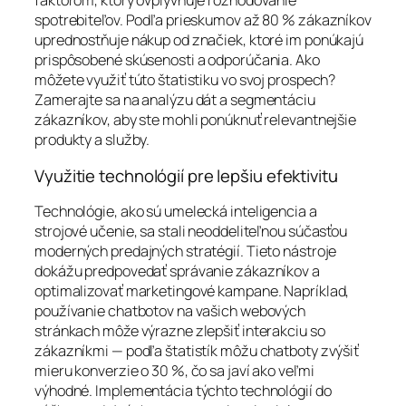
faktorom, ktorý ovplyvňuje rozhodovanie
spotrebiteľov. Podľa prieskumov až 80 % zákazníkov
uprednostňuje nákup od značiek, ktoré im ponúkajú
prispôsobené skúsenosti a odporúčania. Ako
môžete využiť túto štatistiku vo svoj prospech?
Zamerajte sa na analýzu dát a segmentáciu
zákazníkov, aby ste mohli ponúknuť relevantnejšie
produkty a služby.
Využitie technológií pre lepšiu efektivitu
Technológie, ako sú umelecká inteligencia a
strojové učenie, sa stali neoddeliteľnou súčasťou
moderných predajných stratégií. Tieto nástroje
dokážu predpovedať správanie zákazníkov a
optimalizovať marketingové kampane. Napríklad,
používanie chatbotov na vašich webových
stránkach môže výrazne zlepšiť interakciu so
zákazníkmi — podľa štatistík môžu chatboty zvýšiť
mieru konverzie o 30 %, čo sa javí ako veľmi
výhodné. Implementácia týchto technológií do