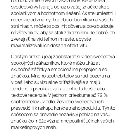
rozhodovanie nových zákazníkov. Recenzie a
svedectvá vytvárajú obraz o vašej značke ako o
spoľahlivom a hodnotnom riešení. Ak ste umiestnili
recenzie od známych alebo odborníkov na vašich
stránkach, môže to posilniť dôveru a povzbudzuje
návštevníkov, aby sa stali zákazníkmi. Je dobré ich
zverejniť na viditeľnom mieste, aby ste
maximalizovali ich dosah a efektivitu.
Častým praxou je aj zaobstarať si video svedectvá
spokojných zákazníkov, ktoré môžu ukázať
skutočné zážitky a emocionálne prepojenia so
značkou. Mnoho spotrebiteľov sa radi pozerá na
videá, lebo sú vizuálne príťažlivejšie a majú
tendenciu preukazovať autenticitu lepšie ako
textové recenzie. V jednom prieskume až 79 %
spotrebiteľov uviedlo, že video svedectvá ich
presvedčili k nákupu konkrétneho produktu. Týmto
spôsobom sa prevedie nezávislý pohľad na vašu
značku, čo môže významne posilniť účinok vašich
marketingových snáh.