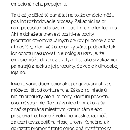
emocionálneho prepojenia.
Taktiež je dôležité pamätať na to, že emócie môžu
posilniť rozhodovacie procesy. Zákazníci sa pri
nákupe často riadia svojimi pocitmi a nie len logikou.
Ak im dokážete preniesť pozitívne pocity
prostredníctvom vizuálnych prvkov, príbehov alebo
atmosféry, ktorú váš obchod vytvára, podporíte tak
ich ochotu nakupovať. Neurológia ukazuje, že
emócie môžu dokonca ovplyvniť to, ako si zákazníci
pamätajú značku a jej produkty, čo vedie k dlhodobej
lojalite.
Investovanie do emocionálnej angažovanosti vás
môže odlíšiť od konkurencie. Zákazníci hľadajú
nielen produkty, ale aj príbehy, ktoré im poskytnú
osobné spojenie. Rozprávanie o tom, ako vaša
značka pomáha miestnym komunitám alebo
prispieva k ochrane životného prostredia, môže
zákazníkov zapojiť na hlbšej úrovni. Konečne, ak
dokážete premeniť tento emocionálny zážitok na