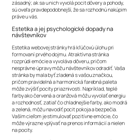
zásadný; ak sa u nich vyvolá pocit dôvery a pohody,
sú oveľa pravdepodobnejší, že sa rozhodnú nakúpim
práve u vás.
Estetika a jej psychologické dopady na
návštevníkov
Estetika webovej stránky hrá kľúčovú úlohu pri
formovaní prvého dojmu. Atraktívna stránka
rozprúdi emócie a vyvoláva dôveru, pričom
nesprávne úpravy môžu návštevníkov odradiť. Vaša
stránka by mala byť zladená s vašou značkou,
pričom pravidelná a harmonická farebná paleta
môže zvýšiť pocity priaznivosti. Napríklad, teplé
farby ako červená a oranžová môžu vyvolať energiu
a rozhodnosť, zatiaľ čo chladnejšie farby, ako modrá
a zelená, môžu navodiť pocit pokoja a bezpečia.
Vaším cieľom je stimulovať pozitívne emócie, čo
môže výrazne vplývať na prenos informácií a nielen
na pocity.