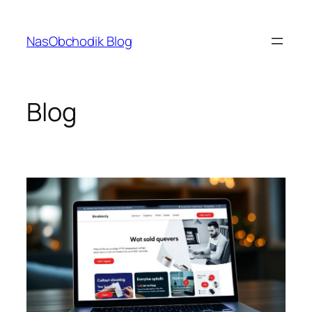
Prejsť
na
NasObchodik Blog
obsah
Blog