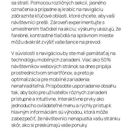
sa stratí. Pomocou rozličných sekcií, jasného
označenia a prípadne aj krabíc na navigáciu
zdôraznite kľúčové oblasti, ktoré chcete, aby vaši
návštevníci prešli. Zároveň experimentujte s
umiestnením tlačidiel na akciu; výskumy ukazujú, že
farebné, kontrastné tlačidlá na správnom mieste
môžu dvakrát zvýšiť vaše šance na prevod.
V súvislosti s navigáciou by ste mali pamätať aj na
technológiu mobilných zariadení. Viac ako 50%
návštevníkov webových stránok sa dnes pripája
prostredníctvom smartfónov, a preto je
optimalizácia pre mobilné zariadenia
nenahraditeľná. Prispôsobte usporiadanie obsahu
tak, aby bolo pre užívateľov rôznych zariadení
prístupné a intuitívne. Interaktívne prvky ako
jednoducho ovládateľné menu a rýchly prístup k
hlavným informáciám sú výhodou, ktorá môže
zabezpečiť, že návštevníci nenapustia vašu stránku
skôr, ako si preskúmajú vaše ponuky.