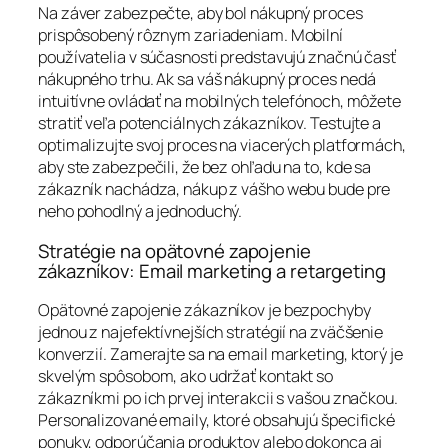
Na záver zabezpečte, aby bol nákupný proces
prispôsobený rôznym zariadeniam. Mobilní
používatelia v súčasnosti predstavujú značnú časť
nákupného trhu. Ak sa váš nákupný proces nedá
intuitívne ovládať na mobilných telefónoch, môžete
stratiť veľa potenciálnych zákazníkov. Testujte a
optimalizujte svoj proces na viacerých platformách,
aby ste zabezpečili, že bez ohľadu na to, kde sa
zákazník nachádza, nákup z vášho webu bude pre
neho pohodlný a jednoduchý.
Stratégie na opätovné zapojenie
zákazníkov: Email marketing a retargeting
Opätovné zapojenie zákazníkov je bezpochyby
jednou z najefektívnejších stratégií na zväčšenie
konverzií. Zamerajte sa na email marketing, ktorý je
skvelým spôsobom, ako udržať kontakt so
zákazníkmi po ich prvej interakcii s vašou značkou.
Personalizované emaily, ktoré obsahujú špecifické
ponuky, odporúčania produktov alebo dokonca aj