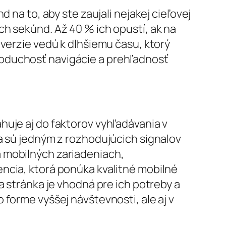
 na to, aby ste zaujali nejakej cieľovej
h sekúnd. Až 40 % ich opustí, ak na
 verzie vedú k dlhšiemu času, ktorý
noduchosť navigácie a prehľadnosť
huje aj do faktorov vyhľadávania v
a sú jedným z rozhodujúcich signalov
a mobilných zariadeniach,
ncia, ktorá ponúka kvalitné mobilné
a stránka je vhodná pre ich potreby a
forme vyššej návštevnosti, ale aj v