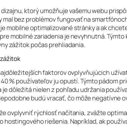
dizajnu, ktorý umožňuje vašemu webu prispôs
y mal bez problémov fungovať na smartfónoch, 
je mobilne optimalizované stránky a ak chce
pre mobilné zariadenia je nevyhnutná. Týmto 
vny zážitok počas prehliadania.
 zážitok
ajdôležitejších faktorov ovplyvňujúcich užívat
, 40 % používateľov ju opustí. Týmto pádom pri
e dôležitá nielen z pohľadu udržania používat
epodobne budú vracať, čo môže negatívne ovp
e ovplyvniť rýchlosť načítania, zvážte optima
ho hostingového riešenia. Napríklad, ak použí