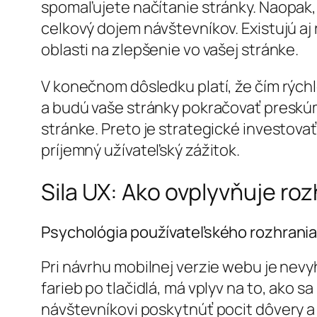
spomaľujete načítanie stránky. Naopak, 
celkový dojem návštevníkov. Existujú aj
oblasti na zlepšenie vo vašej stránke.
V konečnom dôsledku platí, že čím rých
a budú vaše stránky pokračovať preskúm
stránke. Preto je strategické investova
príjemný užívateľský zážitok.
Sila UX: Ako ovplyvňuje ro
Psychológia používateľského rozhrani
Pri návrhu mobilnej verzie webu je nev
farieb po tlačidlá, má vplyv na to, ako s
návštevníkovi poskytnúť pocit dôvery a 