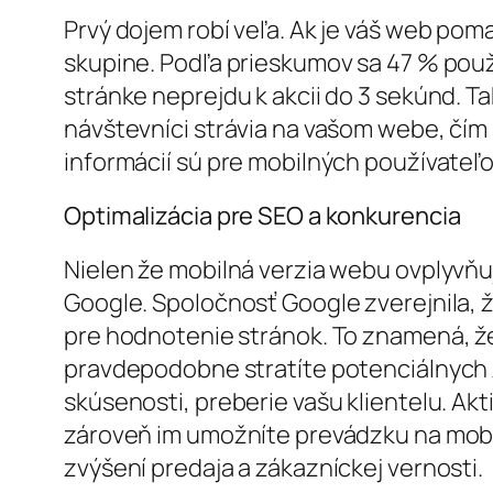
Prvý dojem robí veľa. Ak je váš web poma
skupine. Podľa prieskumov sa 47 % použí
stránke neprejdu k akcii do 3 sekúnd. T
návštevníci strávia na vašom webe, čí
informácií sú pre mobilných používateľov
Optimalizácia pre SEO a konkurencia
Nielen že mobilná verzia webu ovplyvňu
Google. Spoločnosť Google zverejnila, ž
pre hodnotenie stránok. To znamená, že
pravdepodobne stratíte potenciálnych z
skúsenosti, preberie vašu klientelu. Ak
zároveň im umožníte prevádzku na mobiln
zvýšení predaja a zákazníckej vernosti.