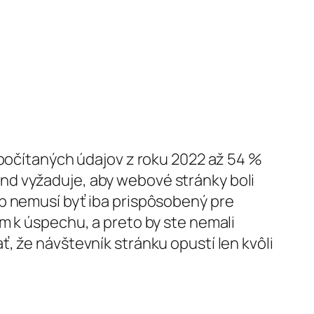
ypočítaných údajov z roku 2022 až 54 %
nd vyžaduje, aby webové stránky boli
eb nemusí byť iba prispôsobený pre
m k úspechu, a preto by ste nemali
, že návštevník stránku opustí len kvôli