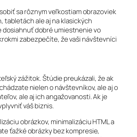
obiť sa rôznym veľkostiam obrazoviek
tabletách ale aj na klasických
te dosiahnuť dobré umiestnenie vo
krokmi zabezpečíte, že vaši návštevníci
eľský zážitok. Štúdie preukázali, že ak
chádzate nielen o návštevníkov, ale aj o
eľov, ale aj ich angažovanosti. Ak je
lyvniť váš biznis.
lizáciu obrázkov, minimalizáciu HTML a
vate ťažké obrázky bez kompresie,