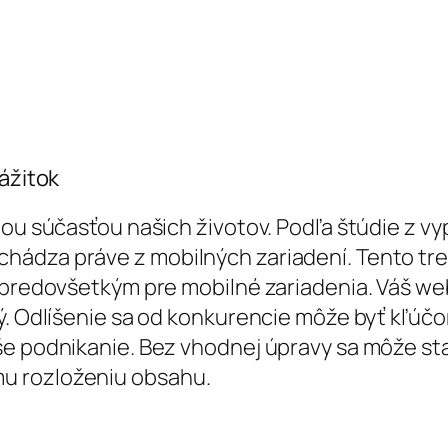
zážitok
nou súčasťou našich životov. Podľa štúdie z v
hádza práve z mobilných zariadení. Tento tre
e predovšetkým pre mobilné zariadenia. Váš w
ý. Odlíšenie sa od konkurencie môže byť kľúčo
e podnikanie. Bez vhodnej úpravy sa môže stať
u rozloženiu obsahu.