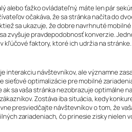
lý alebo ťažko ovládateľný, máte len pár sekúnd
vateľov očakáva, že sa stránka načíta do dvoc
aktiež sa ukazuje, že dobre navrhnuté mobilné
m sa zvyšuje pravdepodobnosť konverzie. Jed
 kľúčové faktory, ktoré ich udržia na stránke.
je interakciu návštevníkov, ale významne zasa
e sieťové optimalizácie pre mobilné zariadeni
 ak sa vaša stránka nezobrazuje optimálne n
ákazníkov. Zostáva iba situácia, kedy konkure
tivne presviedčajte návštevníkov o tom, že vaš
ých zariadeniach, čo prinesie zisky nielen vo 