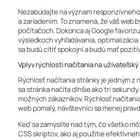
Nezabúdajte na význam responzívneho 
a zariadením. To znamená, že váš web b
počítačoch. Dokonca aj Google favorizu
výsledkoch vyhľadávania, optimalizácia 
sa budú cítiť spokojní a budú mať pozití
Vplyv rýchlosti načítania na užívateľský
Rýchlosť načítania stránky je jedným z n
sa stránka načíta dlhšie ako tri sekundy
možných zákazníkov. Rýchlosť načítania j
web pomalý, návštevníci sa menej pravd
Keď sa zamyslíte nad tým, čo všetko môž
CSS skriptov, ako aj použitie efektívne