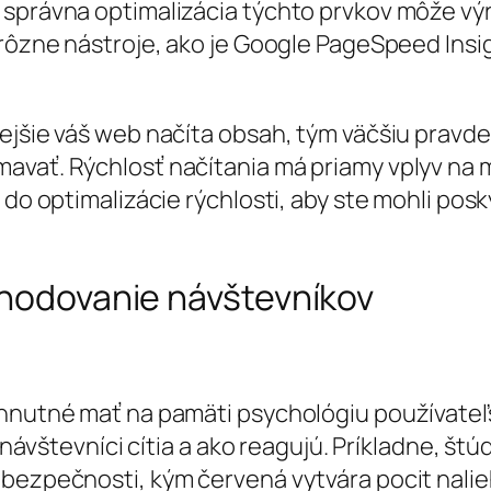
správna optimalizácia týchto prvkov môže výra
 rôzne nástroje, ako je Google PageSpeed Insi
lejšie váš web načíta obsah, tým väčšiu prav
avať. Rýchlosť načítania má priamy vplyv na m
ť do optimalizácie rýchlosti, aby ste mohli 
zhodovanie návštevníkov
a
yhnutné mať na pamäti psychológiu používateľ
a návštevníci cítia a ako reagujú. Príkladne, št
bezpečnosti, kým červená vytvára pocit nalieh