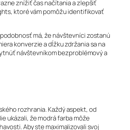
zne znížiť čas načítania a zlepšiť
ghts, ktoré vám pomôžu identifikovať
depodobnosť má, že návštevníci zostanú
iera konverzie a dĺžku zdržania sa na
poskytnúť návštevníkom bezproblémový a
ského rozhrania. Každý aspekt, od
údie ukázali, že modrá farba môže
avosti. Aby ste maximalizovali svoj