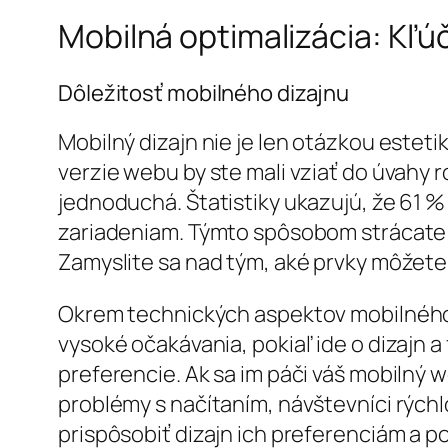
Mobilná optimalizácia: Kľú
Dôležitosť mobilného dizajnu
Mobilný dizajn nie je len otázkou esteti
verzie webu by ste mali vziať do úvahy ro
jednoduchá. Štatistiky ukazujú, že 61 
zariadeniam. Týmto spôsobom strácate po
Zamyslite sa nad tým, aké prvky môžete 
Okrem technických aspektov mobilného d
vysoké očakávania, pokiaľ ide o dizajn 
preferencie. Ak sa im páči váš mobilný 
problémy s načítaním, návštevníci rýchl
prispôsobiť dizajn ich preferenciám a 