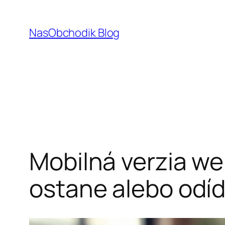
Prejsť
na
NasObchodik Blog
obsah
Mobilná verzia we
ostane alebo odí