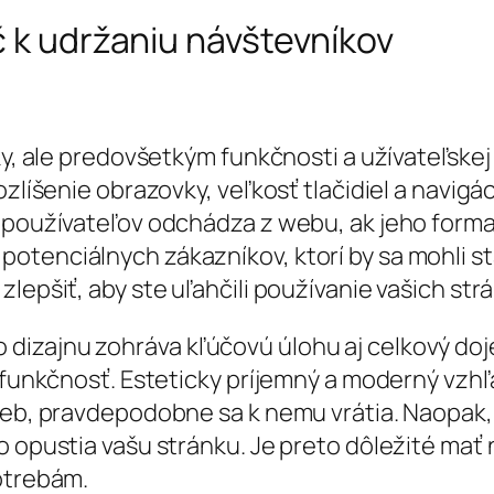
č k udržaniu návštevníkov
ky, ale predovšetkým funkčnosti a užívateľskej 
zlíšenie obrazovky, veľkosť tlačidiel a navigáci
% používateľov odchádza z webu, ak jeho form
tenciálnych zákazníkov, ktorí by sa mohli sta
zlepšiť, aby ste uľahčili používanie vašich s
izajnu zohráva kľúčovú úlohu aj celkový doj
a funkčnosť. Esteticky príjemný a moderný vzh
web, pravdepodobne sa k nemu vrátia. Naopak, 
o opustia vašu stránku. Je preto dôležité mať 
potrebám.