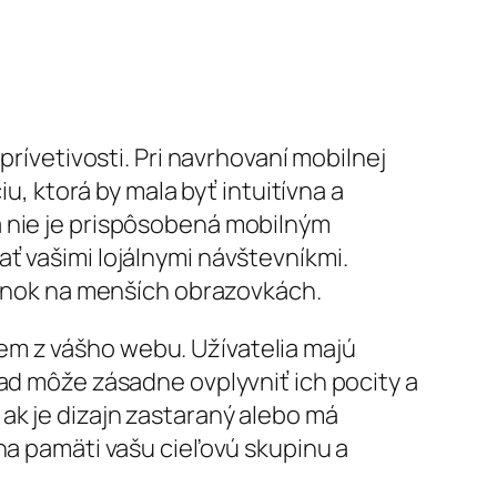
prívetivosti. Pri navrhovaní mobilnej
u, ktorá by mala byť intuitívna a
a nie je prispôsobená mobilným
ť vašimi lojálnymi návštevníkmi.
tránok na menších obrazovkách.
em z vášho webu. Užívatelia majú
ľad môže zásadne ovplyvniť ich pocity a
ak je dizajn zastaraný alebo má
na pamäti vašu cieľovú skupinu a